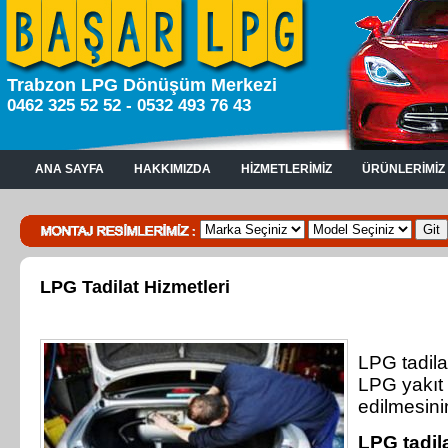
Trabzon LPG Dönüşüm Merkezi
0462 325 52 52 - 0532 493 76 43
ANA SAYFA
HAKKIMIZDA
HİZMETLERİMİZ
ÜRÜNLERİMİZ
LPG Tadilat Hizmetleri
LPG tadila
LPG yakıt
edilmesinin
LPG tadila