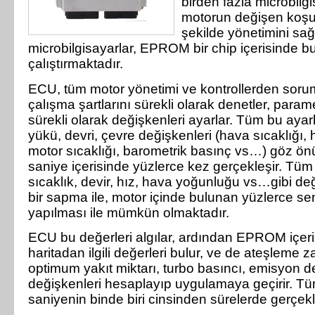
birden fazla microbilg
motorun değişen koşul
şekilde yönetimini sa
microbilgisayarlar, EPROM bir chip içerisinde b
çalıştırmaktadır.
ECU, tüm motor yönetimi ve kontrollerden soru
çalışma şartlarını sürekli olarak denetler, param
sürekli olarak değişkenleri ayarlar. Tüm bu aya
yükü, devri, çevre değişkenleri (hava sıcaklığı
motor sıcaklığı, barometrik basınç vs…) göz önü
saniye içerisinde yüzlerce kez gerçekleşir. Tüm
sıcaklık, devir, hız, hava yoğunluğu vs…gibi değ
bir sapma ile, motor içinde bulunan yüzlerce se
yapılması ile mümkün olmaktadır.
ECU bu değerleri algılar, ardından EPROM içer
haritadan ilgili değerleri bulur, ve de ateşleme
optimum yakıt miktarı, turbo basıncı, emisyon de
değişkenleri hesaplayıp uygulamaya geçirir. Tü
saniyenin binde biri cinsinden sürelerde gerçek