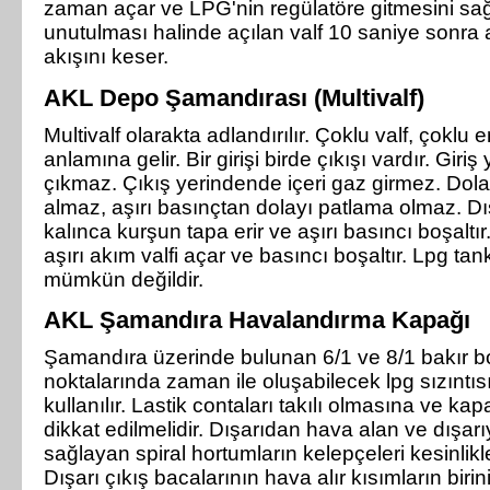
zaman açar ve LPG'nin regülatöre gitmesini sağ
unutulması halinde açılan valf 10 saniye sonr
akışını keser.
AKL Depo Şamandırası (Multivalf)
Multivalf olarakta adlandırılır. Çoklu valf, çoklu 
anlamına gelir. Bir girişi birde çıkışı vardır. Giri
çıkmaz. Çıkış yerindende içeri gaz girmez. Dolay
almaz, aşırı basınçtan dolayı patlama olmaz. 
kalınca kurşun tapa erir ve aşırı basıncı boşaltır.
aşırı akım valfi açar ve basıncı boşaltır. Lpg tan
mümkün değildir.
AKL Şamandıra Havalandırma Kapağı
Şamandıra üzerinde bulunan 6/1 ve 8/1 bakır bo
noktalarında zaman ile oluşabilecek lpg sızıntısı
kullanılır. Lastik contaları takılı olmasına ve k
dikkat edilmelidir. Dışarıdan hava alan ve dışar
sağlayan spiral hortumların kelepçeleri kesinlikle 
Dışarı çıkış bacalarının hava alır kısımların birin