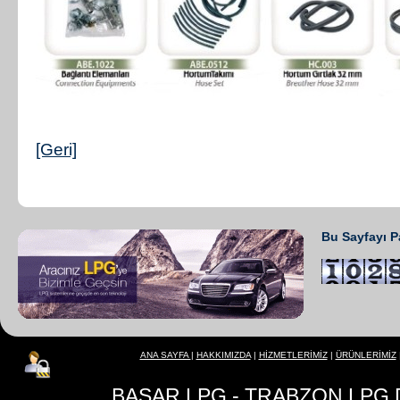
[Geri]
Bu Sayfayı P
ANA SAYFA
|
HAKKIMIZDA
|
HİZMETLERİMİZ
|
ÜRÜNLERİMİZ
BAŞAR LPG - TRABZON LPG D